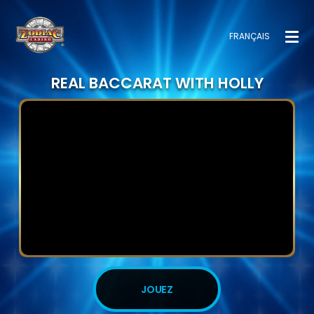
FRANÇAIS
REAL BACCARAT WITH HOLLY
JOUEZ