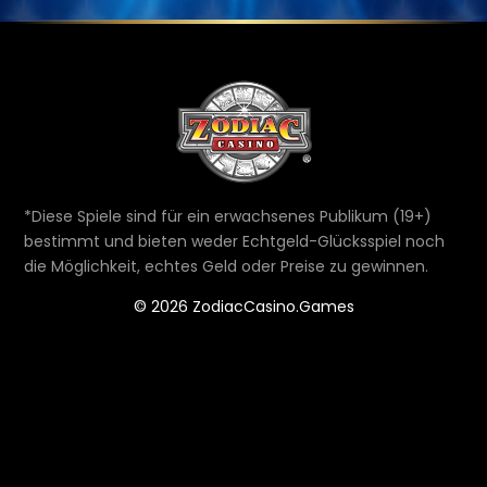
*Diese Spiele sind für ein erwachsenes Publikum (19+)
bestimmt und bieten weder Echtgeld-Glücksspiel noch
die Möglichkeit, echtes Geld oder Preise zu gewinnen.
© 2026 ZodiacCasino.Games